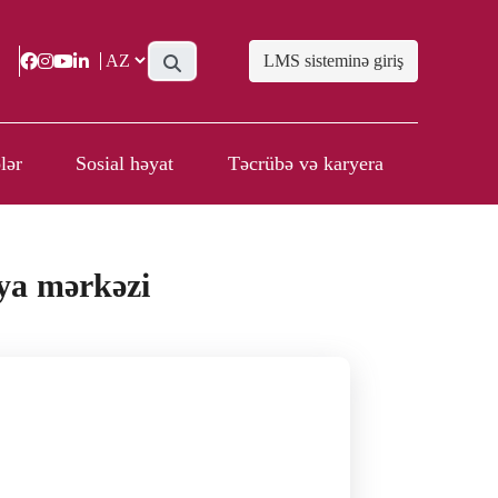
LMS sisteminə giriş
lər
Sosial həyat
Təcrübə və karyera
iya mərkəzi