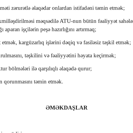
əti zərurətlə əlaqədar onlardan istifadəni təmin etmək;
milləşdirilməsi məqsədilə ATU-nun bütün fəaliyyət sahələr
ı aparan işçilərin peşə hazırlığını artırmaq;
etmək, kargüzarlıq işlərini dəqiq və fasiləsiz təşkil etmək;
rulmasını, təşkilini və fəaliyyətini həyata keçirmək;
ur bölmələri ilə qarşılıqlı əlaqədə qurur;
in qorunmasını təmin etmək.
ƏMƏKDAŞLAR