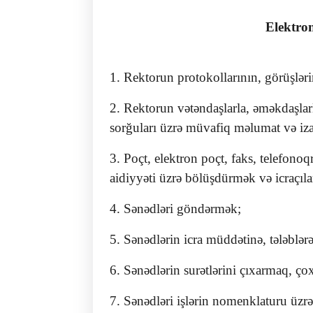
Elektron
1. Rektorun protokollarının, görüşlərin
2. Rektorun vətəndaşlarla, əməkdaşlarl
sorğuları üzrə müvafiq məlumat və iz
3. Poçt, elektron poçt, faks, telefono
aidiyyəti üzrə bölüşdürmək və icraçıla
4. Sənədləri göndərmək;
5. Sənədlərin icra müddətinə, tələblər
6. Sənədlərin surətlərini çıxarmaq, ço
7. Sənədləri işlərin nomenklaturu üzr