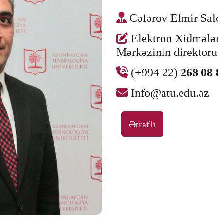
Cəfərov Elmir Sal
Elektron Xidmələr
Mərkəzinin direktoru
(+994 22)
268 08 
Info@atu.edu.az
Ətraflı