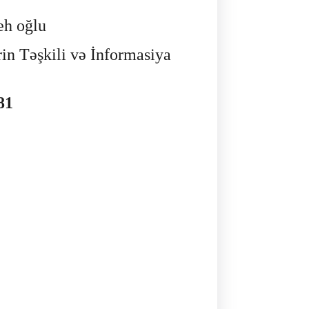
eh oğlu
in Təşkili və İnformasiya
81