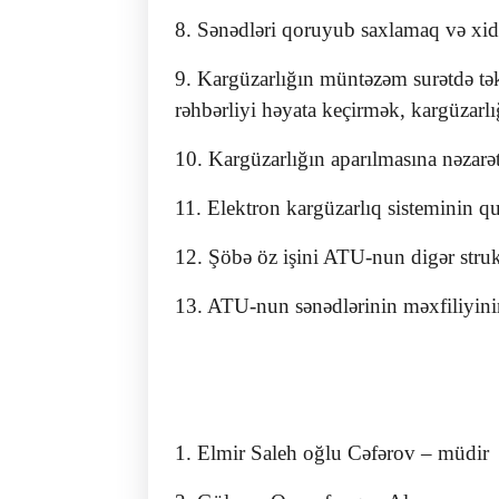
8. Sənədləri qoruyub saxlamaq və xidm
9. Kargüzarlığın müntəzəm surətdə tək
rəhbərliyi həyata keçirmək, kargüzarlığ
10. Kargüzarlığın aparılmasına nəzarət 
11. Elektron kargüzarlıq sisteminin qu
12. Şöbə öz işini ATU-nun digər strukt
13. ATU-nun sənədlərinin məxfiliyin
1. Elmir Saleh oğlu Cəfərov – müdir