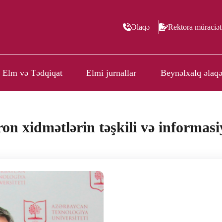
Əlaqə
Rektora müraciət
Elm və Tədqiqat
Elmi jurnallar
Beynəlxalq əlaqə
ron xidmətlərin təşkili və informas