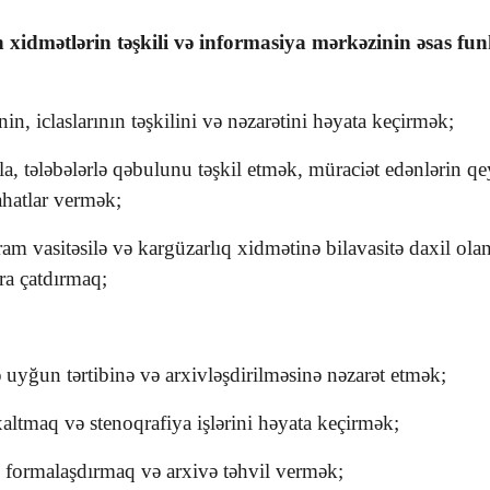
 xidmətlərin təşkili və informasiya mərkəzinin əsas fun
in, iclaslarının təşkilini və nəzarətini həyata keçirmək;
a, tələbələrlə qəbulunu təşkil etmək, müraciət edənlərin qe
ahatlar vermək;
qram vasitəsilə və kargüzarlıq xidmətinə bilavasitə daxil ol
ra çatdırmaq;
ə uyğun tərtibinə və arxivləşdirilməsinə nəzarət etmək;
xaltmaq və stenoqrafiya işlərini həyata keçirmək;
ə formalaşdırmaq və arxivə təhvil vermək;