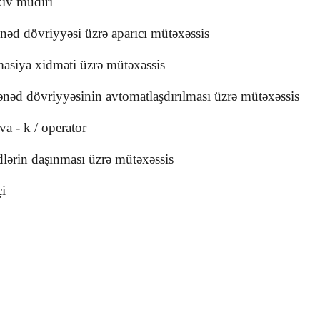
xiv müdiri
əd dövriyyəsi üzrə aparıcı mütəxəssis
masiya xidməti üzrə mütəxəssis
ənəd dövriyyəsinin avtomatlaşdırılması üzrə mütəxəssis
 - k / operator
lərin daşınması üzrə mütəxəssis
çi