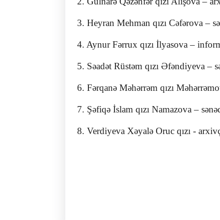
2. Gülnarə Qəzənfər qızı Alışova – ar
3. Heyran Mehman qızı Cəfərova – sən
4. Aynur Fərrux qızı İlyasova – infor
5. Səadət Rüstəm qızı Əfəndiyeva – s
6. Fərqanə Məhərrəm qızı Məhərrəmova
7. Şəfiqə İslam qızı Namazova – sənəd
8. Verdiyeva Xəyalə Oruc qızı - arxiv