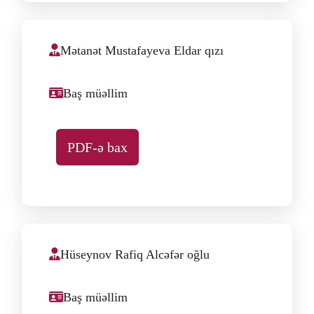
Mətanət Mustafayeva Eldar qızı
Baş müəllim
PDF-ə bax
Hüseynov Rafiq Alcəfər oğlu
Baş müəllim