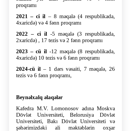
proqramı
2021 – ci il
–
8 məq
alə (4 respublikada,
4xaricdə) və
4 fənn
proqramı
2022 – ci il
-
5 məqalə (3 respublikada,
2xaricdə) , 17 tezis
və
2 fənn proqramı
2023 – cü il
-
12 məqalə (8 respublikada,
4xaricdə) 10 tezis
və
6 fənn proqramı
2024-cü il
– 1 dərs vəsaiti,
7 məqalə, 26
tezis və
6 fənn proqramı,
Beynəlxalq əlaqələr
Kafedra M.V. Lomonosov adına Moskva
Dövlət Universiteti, Belorusiya Dövlət
Universiteti, Bakı Dövlət Universiteti və
şəhərimizdəki ali məktəblərin oxşar