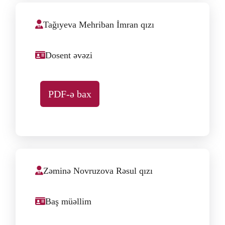
Tağıyeva Mehriban İmran qızı
Dosent əvəzi
PDF-ə bax
Zəminə Novruzova Rəsul qızı
Baş müəllim