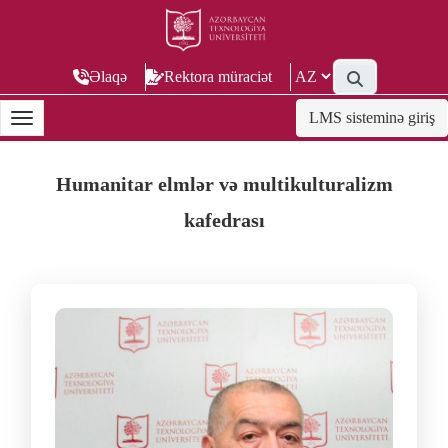
Əlaqə
Rektora müraciət
LMS sisteminə giriş
Humanitar elmlər və multikulturalizm
kafedrası