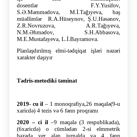
dosentlər
F.Y.Yusifov,
S.Ə.Məmmədova,
M.İ.Tağı
ye
va,
baş
müəllimlər
R.A.Hüsey
nov, Ş.U.Həsənov,
Z.R.Novruzova,
A.R.Tağı
yeva,
N.M.Əhmədov
,
S.H.Abbasov
a,
M.E.Mustafayeva, L.İ.Bayramova.
Planlaşdırılmış elmi-tədqiqat işləri nəzəri
xarakter daşıyır
Tədris-metodiki təminat
2019- cu il
–
1 monoqrafiya,26 məqalə(9-u
xaricdə)
4 tezis və
6 fənn proqramı
2020 – ci il
–
9 məqalə (3
respublikada),
(6xaricdə) o
cümlədən 2-si
elmmetrik
bazada yer alan
jurnalda
və
4 fənn