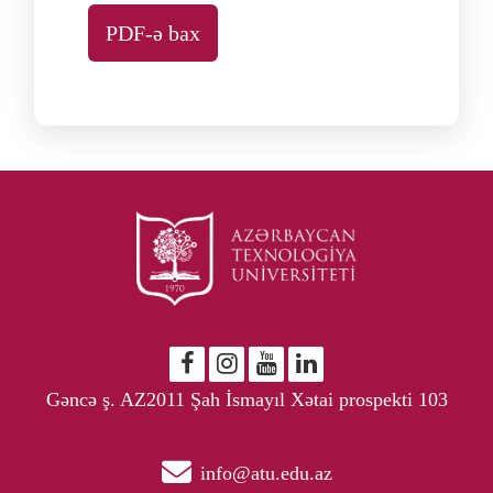
PDF-ə bax
Gəncə ş. AZ2011 Şah İsmayıl Xətai prospekti 103
info@atu.edu.az