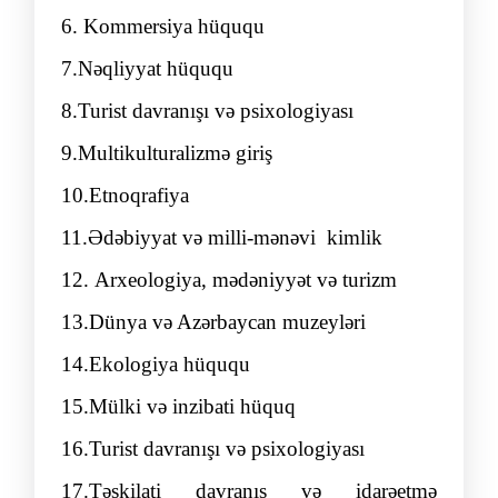
6. Kommersiya hüququ
7.Nəqliyyat hüququ
8.Turist
davranışı
və psixologiyası
9.Multikultu
ral
i
zm
ə giriş
10.Etnoqrafiya
11.Ədəbiyyat və milli-mənəvi
kimlik
12.
Arxeologiya, mədəniyyət və turizm
13.Dünya və Azərbaycan muzeyləri
14.Ekologiya hüququ
15.Mülki və inzibati hüquq
16.Turist davranışı və psixologiyası
17.Təşkilati davranış və idarəetmə