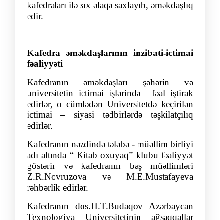
kafedraları ilə sıx əlaqə saxlayıb, əməkdaşlıq
edir.
Kafedra əməkdaşlarının inzibati-ictimai
fəaliyyəti
Kafedranın əməkdaşları şəhərin və
universitetin ictimai işlərində
fəal iştirak
edirlər, o cümlədən Universitetdə keçirilən
ictimai – siyasi tədbirlərdə təşkilatçılıq
edirlər.
Kafedranın nəzdində tələbə - müəllim birliyi
adı altında “ Kitab oxuyaq” klubu fəaliyyət
göstərir və kafedranın baş müəllimləri
Z.R.Novruzova və M.E.Mustafayeva
rəhbərlik edirlər.
Kafedranın dos.H.T.Budaqov Azərbaycan
Texnologiya Universitetinin ağsaqqallar