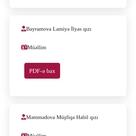
Bayramova Lamiyə İlyas qızı
Müəllim
PDF-ə bax
Məmmədova Müşfiqə Habil qızı
Müəllim