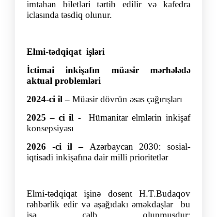
imtahan biletləri tərtib edilir və kafedra
iclasında təsdiq olunur.
Elmi-tədqiqat işləri
İctimai inkişafın müasir mərhələdə
aktual problemləri
2024
-ci i
l –
Müasir dövrün əsas çağırışları
2025
– ci il
-
Hümanitar elmlərin inkişaf
konsepsiyası
2026 -
ci il
–
Azərbaycan 2030: sosial-
iqtisadi inkişafına dair milli prioritetlər
Elmi-tədqiqat işinə dosent H.T.Budaqov
rəhbərlik edir və aşağıdakı əmək
daşlar
bu
işə cəlb olunmuşdur: