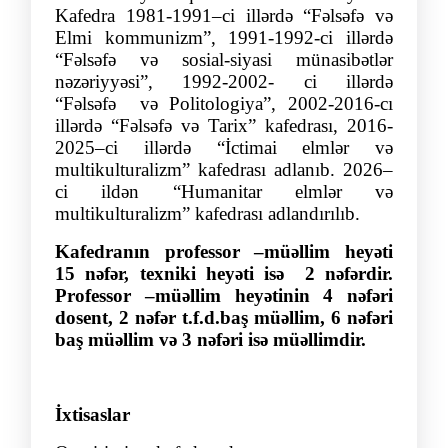
Kafedra 1981-1991–ci illərdə “Fəlsəfə və
Elmi kommunizm”, 1991-1992-ci illərdə
“Fəlsəfə və sosial-siyasi münasibətlər
nəzəriyyəsi”, 1992-2002- ci illərdə
“Fəlsəfə və Politologiya”, 2002-2016-cı
illərdə “Fəlsəfə və Tarix” kafedrası, 2016-
2025–ci illərdə “İctimai elmlər və
multikulturalizm” kafedrası adlanıb. 2026–
ci ildən “Humanitar elmlər və
multikulturalizm” kafedrası adlandırılıb.
Kafedranın professor –müəllim heyəti
15 nəfər, texniki heyəti isə 2 nəfərdir.
Professor –müəllim heyətinin 4 nəfəri
dosent, 2 nəfər t.f.d.baş müəllim, 6 nəfəri
baş müəllim və 3 nəfəri isə müəllimdir.
İxtisaslar