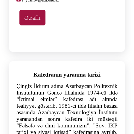
f_yusifov@atu.edu.az
Ətraflı
Kafedranın y
aranma tarixi
Çingiz İldırım adına Azərbaycan Politexnik
İnstitutunun Gəncə filialında 1974-cü ildə
“İctimai elmlər” kafedrası adı altında
fəaliyyət göstərib. 1981-ci ildə filialın bazası
əsasında Azərbaycan Texnologiya İnstitutu
yaranandan sonra kafedra iki müstəqil
“Fəlsəfə və elmi kommunizm”, ”Sov. İKP
tarixi və siyasi iqtisad” kafedrasına ayrılıb.