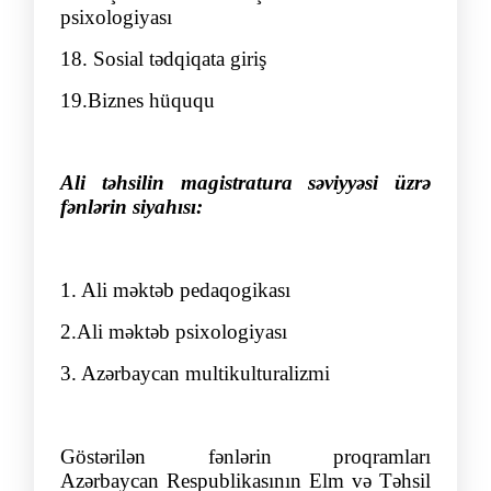
psixologiyası
18. Sosial tədqiqata giriş
19.Biznes hüququ
Ali təhsilin magistratura səviyyəsi üzrə
fənlərin siyahısı:
1. Ali məktəb pedaqogikası
2.
Ali məktəb psixologiyası
3. Azərbaycan multikultural
i
zmi
Göstərilən
fənlərin
proqramları
Azərbaycan Respublikasının Elm və Təhsil