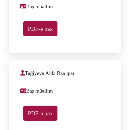
Baş müəllim
PDF-ə bax
Tağiyeva Aidə Rza qızı
Baş müəllim
PDF-ə bax