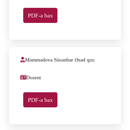
PDF-ə bax
Məmmədova Süsənbər Əsəd qızı
Dosent
PDF-ə bax