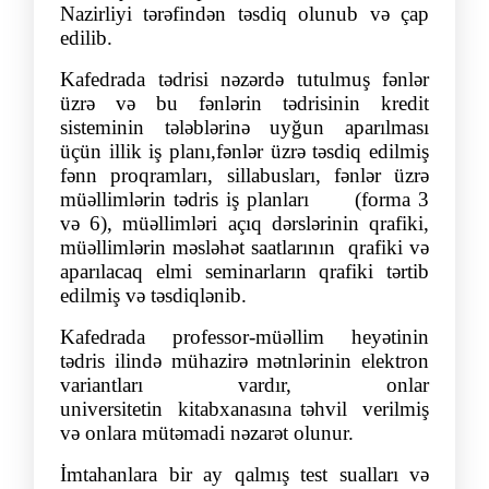
Nazirliyi tərəfindən təsdiq olunub və çap
edilib.
Kafedrada tədrisi nəzərdə tutulmuş fənlər
üzrə və bu fənlərin tədrisinin kredit
sisteminin tələblərinə uyğun aparılması
üçün illik iş planı,fənlər üzrə təsdiq edilmiş
fənn proqramları, sillabusları, fənlər üzrə
müəllimlərin tədris iş planları
(forma 3
və 6), müəllimləri açıq dərslərinin qrafiki,
müəllimlərin məsləhət saatlarının
qrafiki və
aparılacaq elmi seminarların qrafiki tərtib
edilmiş və təsdiqlənib.
Kafedrada professor-müəllim heyətinin
tədris ilində mühazirə mətnlərinin elektron
variantları vardır, onlar
universitetin
kitabxanasına təhvil
verilmiş
və onlara mütəmadi nəzarət olunur.
İmtahanlara bir ay qalmış test sualları və