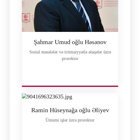
Şahmar Umud oğlu Həsənov
Sosial məsələlər və ictimaiyyətlə əlaqələr üzrə
prorektor
Ramin Hüseynağa oğlu Əliyev
Ümumi işlər üzrə prorektor
--