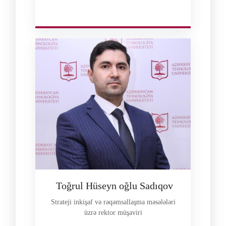
Toğrul Hüseyn oğlu Sadıqov
Strateji inkişaf və rəqəmsallaşma məsələləri
üzrə rektor müşaviri