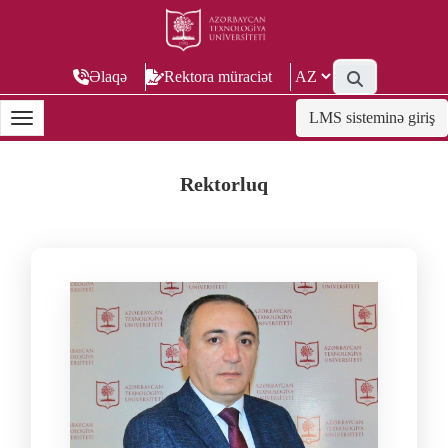
Əlaqə
Rektora müraciət
LMS sisteminə giriş
Rektorluq