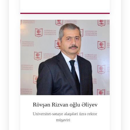
Rövşən Rizvan oğlu Əliyev
Universitet-sənaye əlaqələri üzrə rektor
müşaviri
--