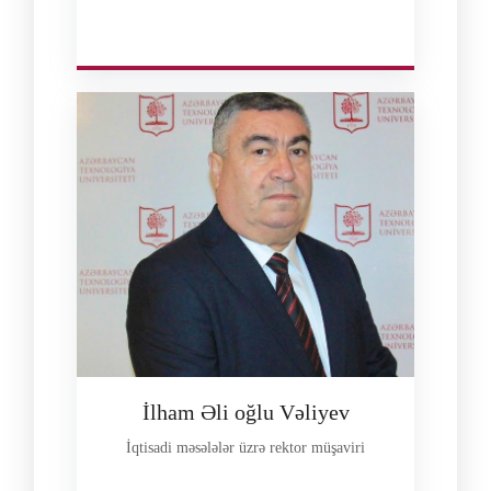
İlham Əli oğlu Vəliyev
İqtisadi məsələlər üzrə rektor müşaviri
--