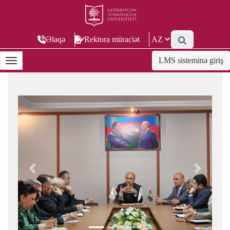
Əlaqə
Rektora müraciət
LMS sisteminə giriş
Previous
Next