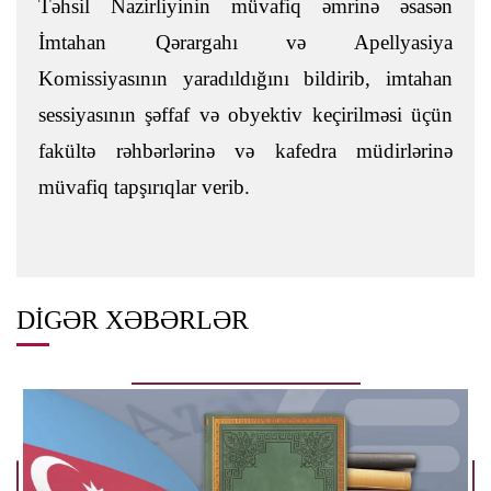
Təhsil Nazirliyinin müvafiq əmrinə əsasən
İmtahan Qərargahı və Apellyasiya
Komissiyasının yaradıldığını bildirib, imtahan
sessiyasının şəffaf və obyektiv keçirilməsi üçün
fakültə rəhbərlərinə və kafedra müdirlərinə
müvafiq tapşırıqlar verib.
DIGƏR XƏBƏRLƏR