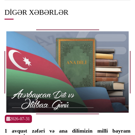
DIGƏR XƏBƏRLƏR
2026-07-31
1 avqust zəfəri və ana dilimizin milli bayram