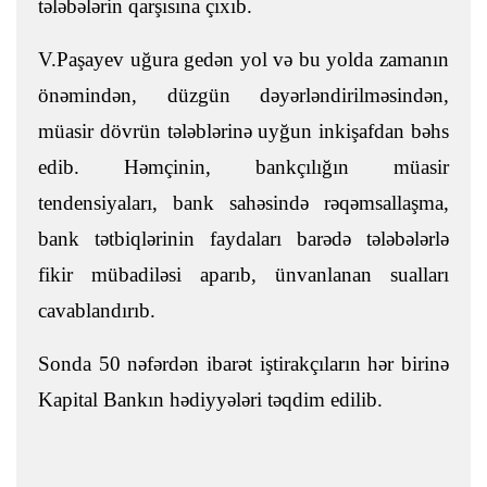
tələbələrin qarşısına çıxıb.
V.Paşayev uğura gedən yol və bu yolda zamanın
önəmindən, düzgün dəyərləndirilməsindən,
müasir dövrün tələblərinə uyğun inkişafdan bəhs
edib. Həmçinin, bankçılığın müasir
tendensiyaları, bank sahəsində rəqəmsallaşma,
bank tətbiqlərinin faydaları barədə tələbələrlə
fikir mübadiləsi aparıb, ünvanlanan sualları
cavablandırıb.
Sonda 50 nəfərdən ibarət iştirakçıların hər birinə
Kapital Bankın hədiyyələri təqdim edilib.