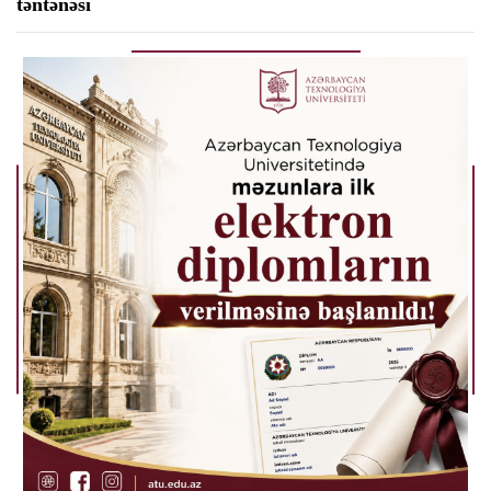
təntənəsi