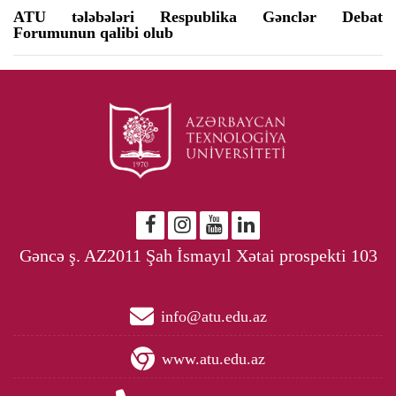
ATU tələbələri Respublika Gənclər Debat
Forumunun qalibi olub
Gəncə ş. AZ2011 Şah İsmayıl Xətai prospekti 103
info@atu.edu.az
www.atu.edu.az