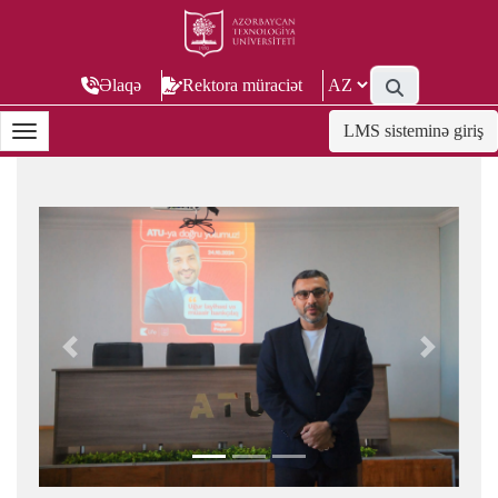
Əlaqə
Rektora müraciət
LMS sisteminə giriş
Previous
Next