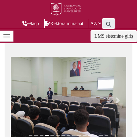
Əlaqə
Rektora müraciət
LMS sisteminə giriş
Previous
Next