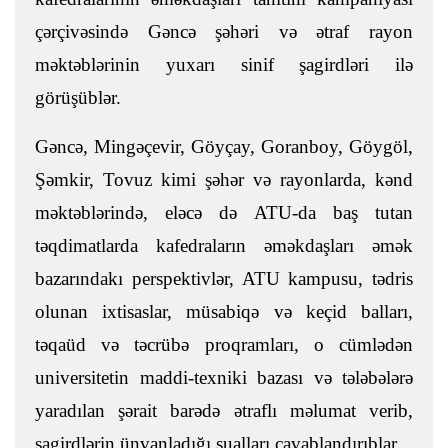
çərçivəsində Gəncə şəhəri və ətraf rayon
məktəblərinin yuxarı sinif şagirdləri ilə
görüşüblər.
Gəncə, Mingəçevir, Göyçay, Goranboy, Göygöl,
Şəmkir, Tovuz kimi şəhər və rayonlarda, kənd
məktəblərində, eləcə də ATU-da baş tutan
təqdimatlarda kafedraların əməkdaşları əmək
bazarındakı perspektivlər, ATU kampusu, tədris
olunan ixtisaslar, müsabiqə və keçid balları,
təqaüd və təcrübə proqramları, o cümlədən
universitetin maddi-texniki bazası və tələbələrə
yaradılan şərait barədə ətraflı məlumat verib,
şagirdlərin ünvanladığı sualları cavablandırıblar.