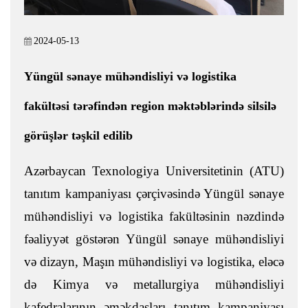
2024-05-13
Yüngül sənaye mühəndisliyi və logistika
fakültəsi tərəfindən region məktəblərində silsilə
görüşlər təşkil edilib
Azərbaycan Texnologiya Universitetinin (ATU)
tanıtım kampaniyası çərçivəsində Yüngül sənaye
mühəndisliyi və logistika fakültəsinin nəzdində
fəaliyyət göstərən Yüngül sənaye mühəndisliyi
və dizayn, Maşın mühəndisliyi və logistika, eləcə
də Kimya və metallurgiya mühəndisliyi
kafedralarının əməkdaşları tanıtım kampaniyası