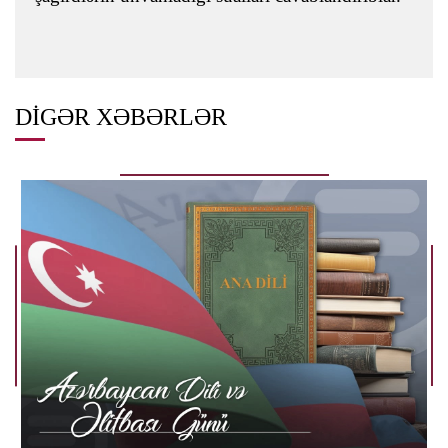
DIGƏR XƏBƏRLƏR