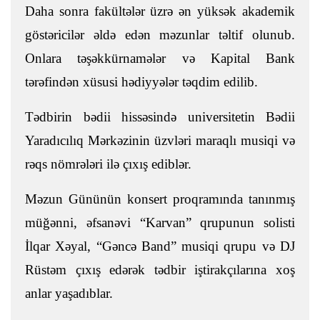
Daha sonra fakültələr üzrə ən yüksək akademik
göstəricilər əldə edən məzunlar təltif olunub.
Onlara təşəkkürnamələr və Kapital Bank
tərəfindən xüsusi hədiyyələr təqdim edilib.
Tədbirin bədii hissəsində universitetin Bədii
Yaradıcılıq Mərkəzinin üzvləri maraqlı musiqi və
rəqs nömrələri ilə çıxış ediblər.
Məzun Gününün konsert proqramında tanınmış
müğənni, əfsanəvi “Karvan” qrupunun solisti
İlqar Xəyal, “Gəncə Band” musiqi qrupu və DJ
Rüstəm çıxış edərək tədbir iştirakçılarına xoş
anlar yaşadıblar.