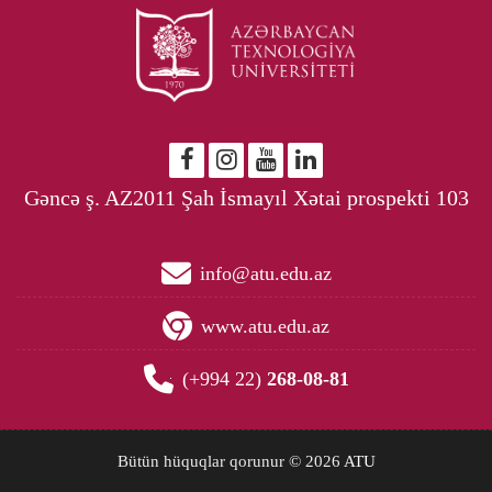
Gəncə ş. AZ2011 Şah İsmayıl Xətai prospekti 103
info@atu.edu.az
www.atu.edu.az
(+994 22)
268-08-81
Bütün hüquqlar qorunur © 2026
ATU