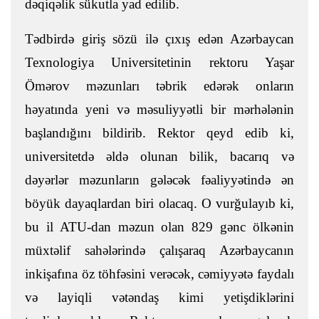
dəqiqəlik sükutla yad edilib.
Tədbirdə giriş sözü ilə çıxış edən Azərbaycan
Texnologiya Universitetinin rektoru Yaşar
Ömərov məzunları təbrik edərək onların
həyatında yeni və məsuliyyətli bir mərhələnin
başlandığını bildirib. Rektor qeyd edib ki,
universitetdə əldə olunan bilik, bacarıq və
dəyərlər məzunların gələcək fəaliyyətində ən
böyük dayaqlardan biri olacaq. O vurğulayıb ki,
bu il ATU-dan məzun olan 829 gənc ölkənin
müxtəlif sahələrində çalışaraq Azərbaycanın
inkişafına öz töhfəsini verəcək, cəmiyyətə faydalı
və layiqli vətəndaş kimi yetişdiklərini