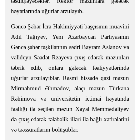
təsdiqləyəcəklər. Rektor məzunlara gələcək
həyatlarında uğurlar arzulayıb.
Gəncə Şəhər İcra Hakimiyyəti başçısının müavini
Adil Tağıyev, Yeni Azərbaycan Partiyasının
Gəncə şəhər təşkilatının sədri Bayram Aslanov və
valideyn Səadət Rzayeva çıxış edərək məzunları
təbrik edib, onlara gələcək fəaliyyətlərində
uğurlar arzulayıblar. Rəsmi hissədə qazi məzun
Mirmahmud Əhmədov, əlaçı məzun Türkanə
Rəhimova və universitetin ictimai həyatında
fəallığı ilə seçilən məzun Xəyal Məmmədəliyev
də çıxış edərək tələbəlik illəri ilə bağlı xatirələrini
və təəssüratlarını bölüşüblər.