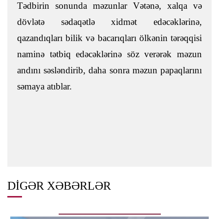
Tədbirin sonunda məzunlar Vətənə, xalqa və
dövlətə sədaqətlə xidmət edəcəklərinə,
qazandıqları bilik və bacarıqları ölkənin tərəqqisi
naminə tətbiq edəcəklərinə söz verərək məzun
andını səsləndirib, daha sonra məzun papaqlarını
səmaya atıblar.
DIGƏR XƏBƏRLƏR