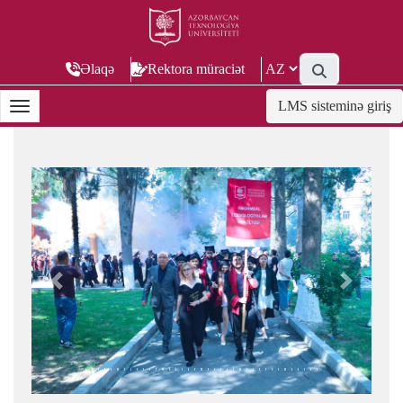
Əlaqə
Rektora müraciət
LMS sisteminə giriş
Previous
Next