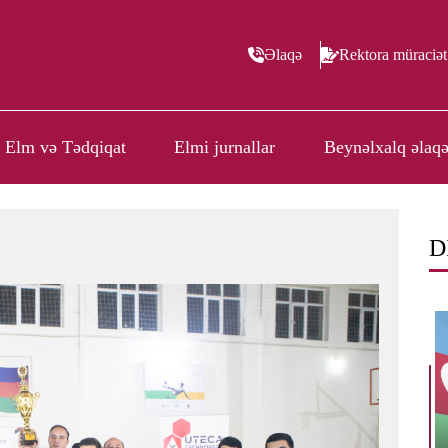
Əlaqə
Rektora müraciət
Elm və Tədqiqat
Elmi jurnallar
Beynəlxalq əlaqə
D