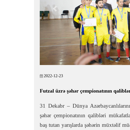
Previous
2022-12-23
Futzal üzrə şəhər çempionatının qaliblə
31 Dekabr – Dünya Azərbaycanlıların
şəhər çempionatının qalibləri mükafatl
baş tutan yarışlarda şəhərin müxtəlif müə