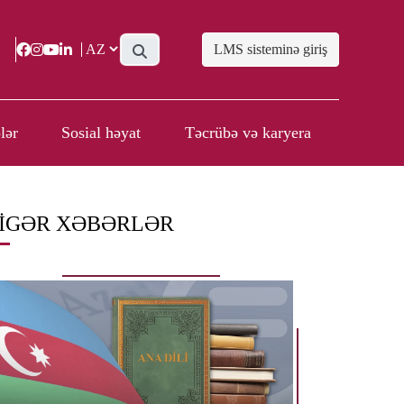
LMS sisteminə giriş
lər
Sosial həyat
Təcrübə və karyera
IGƏR XƏBƏRLƏR