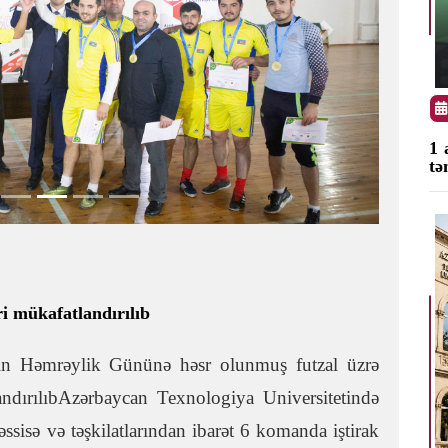
Next
1 
tə
ri mükafatlandırılıb
ın Həmrəylik Gününə həsr olunmuş futzal üzrə
andırılıbAzərbaycan Texnologiya Universitetində
ssisə və təşkilatlarından ibarət 6 komanda iştirak