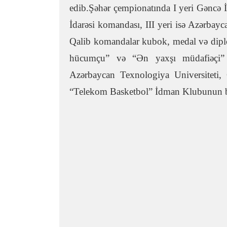
edib.Şəhər çempionatında I yeri Gəncə İ
İdarəsi komandası, III yeri isə Azərbayc
Qalib komandalar kubok, medal və diplom
hücumçu” və “Ən yaxşı müdafiəçi” no
Azərbaycan Texnologiya Universiteti,
“Telekom Basketbol” İdman Klubunun birg