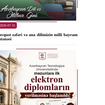
2026-07-31
avqust zəfəri və ana dilimizin milli bayram
ntənəsi