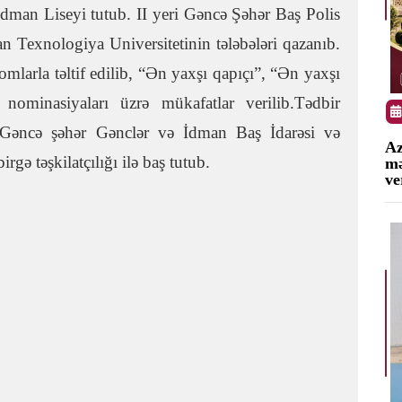
dman Liseyi tutub. II yeri Gəncə Şəhər Baş Polis
an Texnologiya Universitetinin tələbələri qazanıb.
larla təltif edilib, “Ən yaxşı qapıçı”, “Ən yaxşı
minasiyaları üzrə mükafatlar verilib.Tədbir
 Gəncə şəhər Gənclər və İdman Baş İdarəsi və
Az
ə təşkilatçılığı ilə baş tutub.
m
ve