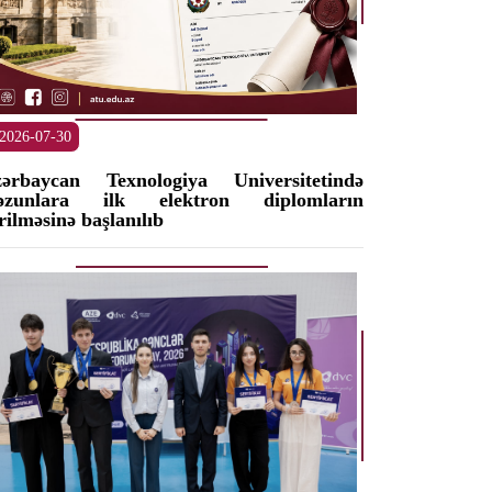
2026-07-30
ərbaycan Texnologiya Universitetində
əzunlara ilk elektron diplomların
rilməsinə başlanılıb