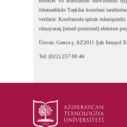
konkret və konfransın mövzusuna uyğ
ödəmədikdə Təşkilat komitəsi tərəfində
verilmir. Konfransda iştirak ödənişsizdir
olmayaraq [email protected] elektron po
Ünvan: Gəncə ş. AZ2011 Şah İsmayıl Xə
Tel: (022) 257 00 46