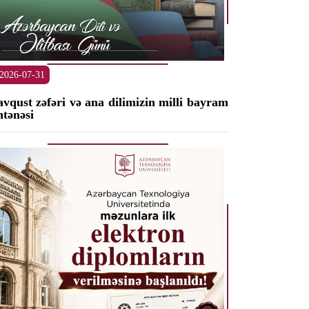
2026-07-31
avqust zəfəri və ana dilimizin milli bayram
ntənəsi