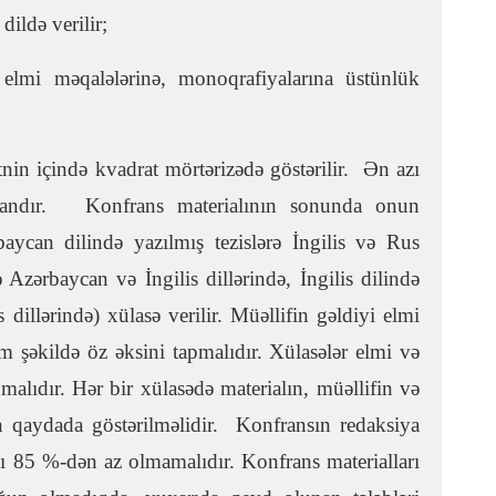
ildə verilir;
 elmi məqalələrinə, monoqrafiyalarına üstünlük
nin içində kvadrat mörtərizədə göstərilir. Ən azı
lunandır. Konfrans materialının sonunda onun
baycan dilində yazılmış tezislərə İngilis və Rus
ə Azərbaycan və İngilis dillərində, İngilis dilində
dillərində) xülasə verilir. Müəllifin gəldiyi elmi
am şəkildə öz əksini tapmalıdır. Xülasələr elmi və
lıdır. Hər bir xülasədə materialın, müəllifin və
 qaydada göstərilməlidir. Konfransın redaksiya
ğı 85 %-dən az olmamalıdır. Konfrans materialları