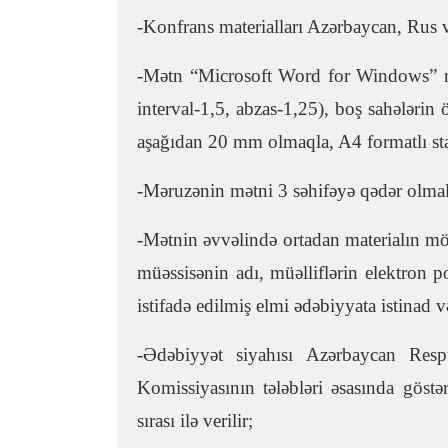
-Konfrans materialları Azərbaycan, Rus v
-Mətn “Microsoft Word for Windows” reda
interval-1,5, abzas-1,25), boş sahələri
aşağıdan 20 mm olmaqla, A4 formatlı s
-Məruzənin mətni 3 səhifəyə qədər
-Mətnin əvvəlində ortadan materialın möv
müəssisənin adı, müəlliflərin elektron poç
istifadə edilmiş elmi ədəbiyyata istinad 
-Ədəbiyyət siyahısı Azərbaycan Respu
Komissiyasının tələbləri əsasında göstə
sırası ilə verilir;