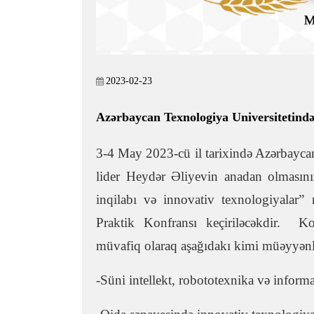
2023-02-23
Azərbaycan Texnologiya Universitetində
3-4 May 2023-cü il tarixində Azərbayc
lider Heydər Əliyevin anadan olmasın
inqilabı və innovativ texnologiyalar
Praktik Konfransı keçiriləcəkdir. Kon
müvafiq olaraq aşağıdakı kimi müəyyənl
-Süni intellekt, robototexnika və inform