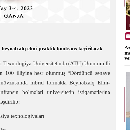
Az
 beynəlxalq elmi-praktik konfrans keçiriləcək
m
ve
an Texnologiya Universitetində (ATU) Ümummilli
ın 100 illiyinə həsr olunmuş “Dördüncü sənaye
” mövzusunda hibrid formatda Beynəlxalq Elmi-
fransın bölmələri universitetin istiqamətlərinə
əşdirilib:
asiya texnologiyaları