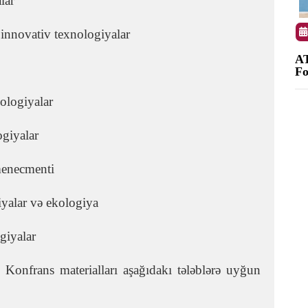
lar
 innovativ texnologiyalar
AT
Fo
ologiyalar
ogiyalar
menecmenti
yalar və ekologiya
ogiyala
r
f Konfrans materialları aşağıdakı tələblərə uyğun