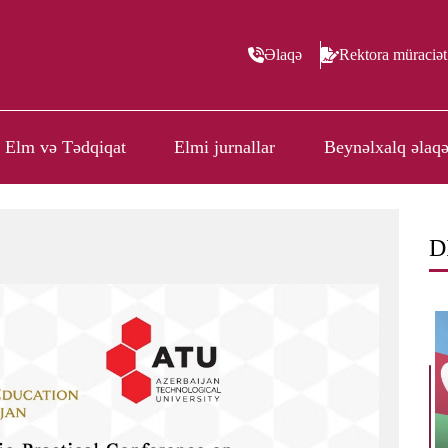
Əlaqə
Rektora müraciət
Elm və Tədqiqat
Elmi jurnallar
Beynəlxalq əlaqə
D