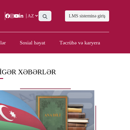
LMS sisteminə giriş
lər
Sosial həyat
Təcrübə və karyera
IGƏR XƏBƏRLƏR