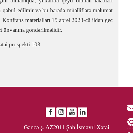
un olmadıqda, yuxarıda qeyd olunan tələbləri
n qəbul edilmir və bu barədə müəlliflərə məlumat
. Konfrans materialları 15 aprel 2023-cü ildən gec
çt ünvanına göndərilməlidir.
tai prospekti 103
Gəncə ş. AZ2011 Şah İsmayıl Xətai