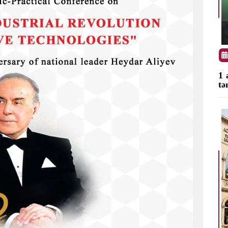
1 
tə
Next