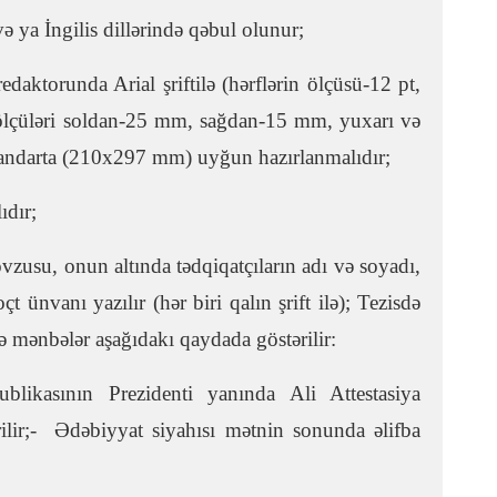
ə ya İngilis dillərində qəbul olunur;
ktorunda Arial şriftilə (hərflərin ölçüsü-12 pt,
n ölçüləri soldan-25 mm, sağdan-15 mm, yuxarı və
tandarta (210x297 mm) uyğun hazırlanmalıdır;
 olmalıdır;
zusu, onun altında tədqiqatçıların adı və soyadı,
t ünvanı yazılır (hər biri qalın şrift ilə); Tezisdə
və mənbələr aşağıdakı qaydada göstərilir:
blikasının Prezidenti yanında Ali Attestasiya
rilir;- Ədəbiyyat siyahısı mətnin sonunda əlifba