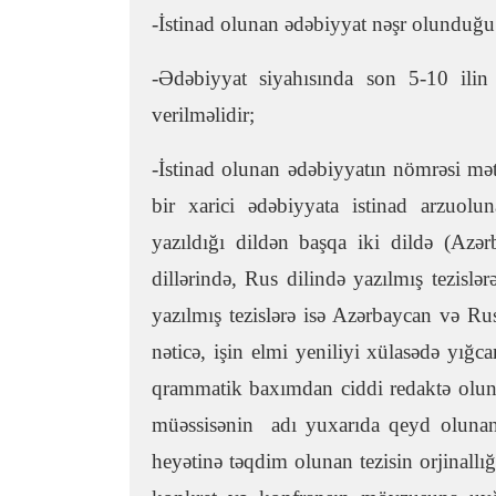
-İstinad olunan ədəbiyyat nəşr olunduğu d
-Ədəbiyyat siyahısında son 5-10 ilin
verilməlidir;
-İstinad olunan ədəbiyyatın nömrəsi mət
bir xarici ədəbiyyata istinad arzuo
yazıldığı dildən başqa iki dildə (Azər
dillərində, Rus dilində yazılmış tezislər
yazılmış tezislərə isə Azərbaycan və Rus 
nəticə, işin elmi yeniliyi xülasədə yığc
qrammatik baxımdan ciddi redaktə olunma
müəssisənin adı yuxarıda qeyd olunan
heyətinə təqdim olunan tezisin orjinallı