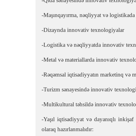
-
Qida sənayesində innovativ texnologiya
-Maşınqayırma, nəqliyyat və logistikada
-Dizaynda innovativ texnologiyalar
-Logistika və nəqliyyatda innovativ texn
-Metal və materiallarda innovativ texnol
-Rəqəmsal iqtisadiyyatın marketinq və 
-Turizm sənayesində innovativ texnologi
-Multikultural təhsildə innovativ texnol
-Yaşıl iqtisadiyyat və dayanıqlı inkişa
olaraq hazırlanmalıdır: