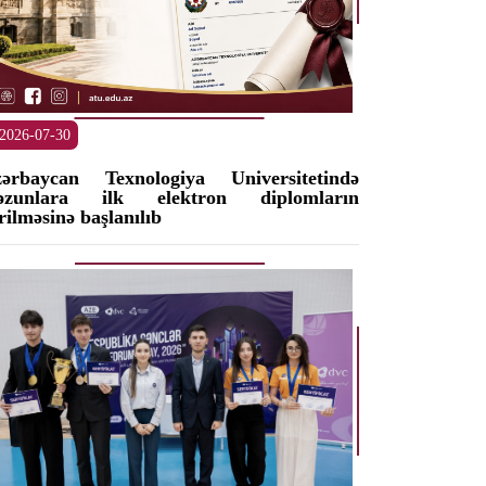
2026-07-30
ərbaycan Texnologiya Universitetində
əzunlara ilk elektron diplomların
rilməsinə başlanılıb