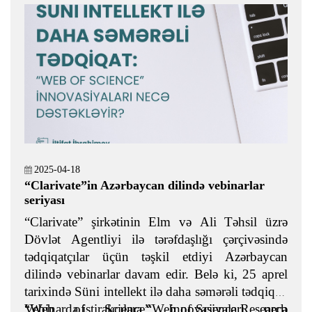
2025-04-18
“Clarivate”in Azərbaycan dilində vebinarlar
seriyası
“Clarivate” şirkətinin Elm və Ali Təhsil üzrə
Dövlət Agentliyi ilə tərəfdaşlığı çərçivəsində
tədqiqatçılar üçün təşkil etdiyi Azərbaycan
dilində vebinarlar davam edir. Belə ki, 25 aprel
tarixində Süni intellekt ilə daha səmərəli tədqiqat:
“Web of Science” innovasiyaları necə
Vebinarda iştirakçılara “Web of Science Research