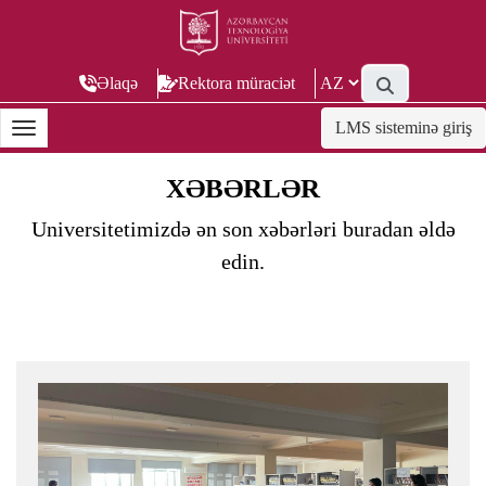
Əlaqə
Rektora müraciət
LMS sisteminə giriş
XƏBƏRLƏR
Universitetimizdə ən son xəbərləri buradan əldə
edin.