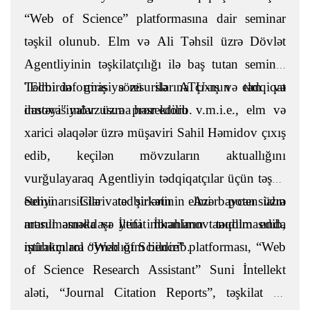
“Web of Science” platformasına dair seminar
təşkil olunub. Elm və Ali Təhsil üzrə Dövlət
Agentliyinin təşkilatçılığı ilə baş tutan seminar
"Elmi informasiya resurslarına çıxış və tədqiqat
Tədbirdə giriş sözü ilə ATU-nun elm və
dəstəyi" mövzusuna həsr edilib.
innovasiyalar üzrə prorektoru v.m.i.e., elm və
xarici əlaqələr üzrə müşaviri Sahil Həmidov çıxış
edib, keçilən mövzuların aktuallığını
vurğulayaraq Agentliyin tədqiqatçılar üçün təşkil
etdiyi silsilə tədbirlərin elmi potensialın
Seminarı Clarivate şirkətinin Azərbaycan üzrə
artırılmasında və yeni imkanların tanıdılmasında
məsul əməkdaşı İltifat İbrahimov təqdim edib,
mühüm rol oynadığını bildirib.
iştirakçılara “Web of Science” platforması, “Web
of Science Research Assistant” Suni İntellekt
aləti, “Journal Citation Reports”, təşkilat və