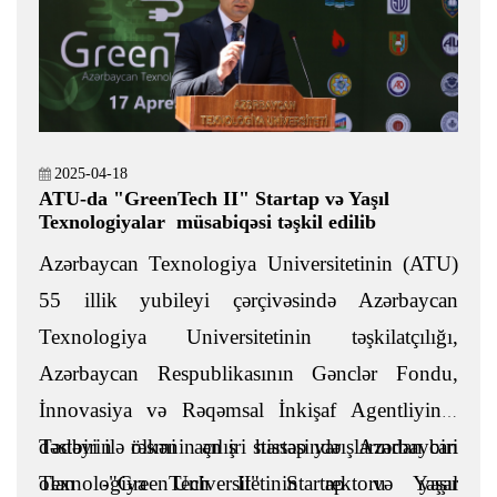
2025-04-18
ATU-da "GreenTech II" Startap və Yaşıl
Texnologiyalar müsabiqəsi təşkil edilib
Azərbaycan Texnologiya Universitetinin (ATU)
55 illik yubileyi çərçivəsində Azərbaycan
Texnologiya Universitetinin təşkilatçılığı,
Azərbaycan Respublikasının Gənclər Fondu,
İnnovasiya və Rəqəmsal İnkişaf Agentliyinin
dəstəyi ilə ölkənin ən iri startap yarışlarından biri
Tədbirin rəsmi açılış hissəsində Azərbaycan
olan -"GreenTech II" Startap və yaşıl
Texnologiya Universitetinin rektoru Yaşar