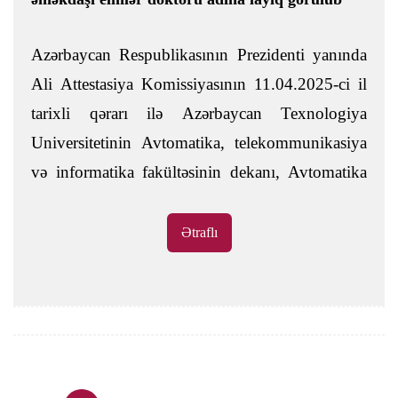
Azərbaycan Respublikasının Prezidenti yanında
Ali Attestasiya Komissiyasının 11.04.2025-ci il
tarixli qərarı ilə Azərbaycan Texnologiya
Universitetinin Avtomatika, telekommunikasiya
və informatika fakültəsinin dekanı, Avtomatika
və informasiya texnologiyaları kafedrasının
dosenti Rövşən Mustafa oğlu Hacıyevə 3102.01
Ətraflı
– Aqromühəndislik ixtisasında texnika elmləri
elm sahəsi üzrə elmlər doktoru dərəcəsi verilib.
Təbrik edirik!