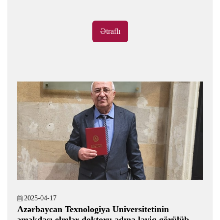
Ətraflı
2025-04-17
Azərbaycan Texnologiya Universitetinin
əməkdaşı elmlər doktoru adına layiq görülüb