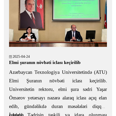
2025-04-24
Elmi şuranın növbəti iclası keçirilib
Azərbaycan Texnologiya Universitetində (ATU)
Elmi Şuranın növbəti iclası keçirilib.
Universitetin rektoru, elmi şura sədri Yaşar
Ömərov yetərsayı nəzərə alaraq iclası açıq elan
edib, gündəlikdə duran məsələləri diqqətə
çatdırıb.
İclasda Tədrisin təşkili və idarə olunması