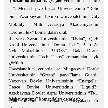
işləmək bacarıqlarını aşılayır.
edib.
II yerin qalibləri ADA Universitetinin “Lubre
en”, Memarlıq və İnşaat Universitetinin “Robo
bin”, Azərbaycan Texniki Universitetinin “City
Mobility”, Milli Aviasiya Akademiyasının
“Drone Flux” komandaları olub.
III yerə Xəzər Universitetinin “Uvita”, Qərbi
Kaspi Universitetinin “Doma Tech”, Bakı Ali
Neft Məktəbinin “BHOSs”, Bakı Dövlət
Universitetinin “Tech Titans” komandaları layiq
görülüb.
Həvəsləndirici yerlərdə isə Mingəçevir Dövlət
Universitetinin “GreenS park/Flame Guard”,
Naxçıvan Dövlət Universitetinin “Energella”,
Gəncə Dövlət Universitetinin “Liquid3”,
Azərbaycan Dövlət Aqrar Universitetinin “Təbii
fəlakət yardımı” komandaları qərarlaşıb.
Qalib komandalar sertifikat və hədiyyələrlə təltif