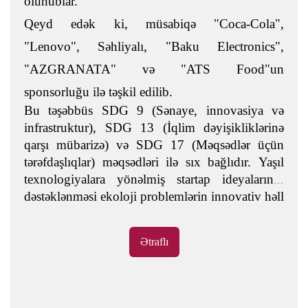
olunublar.
Qeyd edək ki, müsabiqə "Coca-Cola",
"Lenovo", Səhliyalı, "Baku Electronics",
"AZGRANATA" və "ATS Food"un
sponsorluğu ilə təşkil edilib.
Bu təşəbbüs SDG 9 (Sənaye, innovasiya və
infrastruktur), SDG 13 (İqlim dəyişikliklərinə
qarşı mübarizə) və SDG 17 (Məqsədlər üçün
tərəfdaşlıqlar) məqsədləri ilə sıx bağlıdır. Yaşıl
texnologiyalara yönəlmiş startap ideyalarının
dəstəklənməsi ekoloji problemlərin innovativ həll
yolları ilə aradan qaldırılmasına şərait yaradır.
Gənclərin bu prosesə cəlb olunması onların
Ətraflı
sahibkarlıq və texnoloji düşüncə bacarıqlarını
inkişaf etdirir. Bu yanaşma dayanıqlı və ekoloji
əsaslı iqtisadi modelin formalaşmasına töhfə
verir.