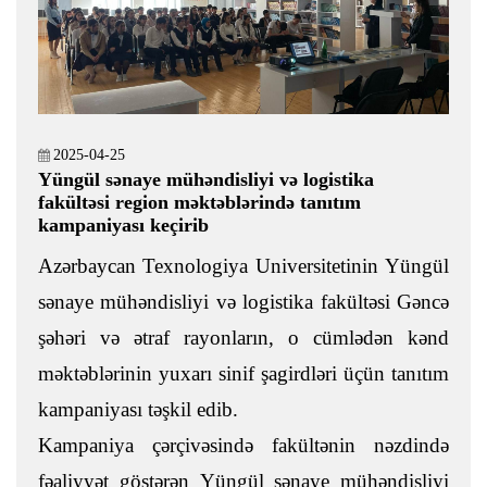
2025-04-25
Yüngül sənaye mühəndisliyi və logistika
fakültəsi region məktəblərində tanıtım
kampaniyası keçirib
Azərbaycan Texnologiya Universitetinin Yüngül
sənaye mühəndisliyi və logistika fakültəsi Gəncə
şəhəri və ətraf rayonların, o cümlədən kənd
məktəblərinin yuxarı sinif şagirdləri üçün tanıtım
kampaniyası təşkil edib.
Kampaniya çərçivəsində fakültənin nəzdində
fəaliyyət göstərən Yüngül sənaye mühəndisliyi