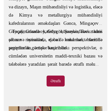
və dizayn, Maşın mühəndisliyi və logistika, eləcə
də Kimya və metallurgiya mühəndisliyi
kafedralarının əməkdaşları Gəncə, Mingəçevir,
Göyçay, Goranboy, Göygöl, Şəmkir, Tovuz kimi
Təqdimatlarda kafedra nümayəndələri tədris
şəhər və rayonlarda, eləcə də kənd məktəblərində
olunan ixtisaslar, qəbul imkanları, təcrübə
şagirdlər ilə görüşlər keçiriblər.
proqramları, əmək bazarındakı perspektivlər, o
cümlədən universitetin maddi-texniki bazası və
tələbələrə yaradılan şərait barədə ətraflı məlumat
veriblər. Eyni zamanda, şagirdləri maraqlandıran
suallar cavablandırılıb, ixtisas seçimində dəstək
Ətraflı
ola biləcək çap materialları təqdim olunub, daha
yaxından tanışlıq üçün valideynləri ilə birgə
ATU-ya dəvət ediliblər.