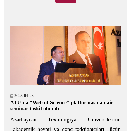
İclasda Maşın mühəndisliyi və logistika
kafedrasının əməkdaşı Rəsmiyyə Rzayevanın
dosent elmi adı alması üçün Azərbaycan
Respublikasının Prezidenti yanında Ali
Attestasiya Komissiyası (AAK) qarşısında vəsatət
qaldırılması ilə bağlı seçki keçirilib.
2025-04-23
ATU-da “Web of Science” platformasına dair
seminar təşkil olunub
Azərbaycan Texnologiya Universitetinin
akademik heyəti və gənc tədqiqatçıları üçün