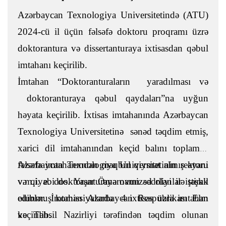
Azərbaycan Texnologiya Universitetində (ATU)
2024-cü il üçün fəlsəfə doktoru proqramı üzrə
doktorantura və dissertanturaya ixtisasdan qəbul
imtahanı keçirilib.
İmtahan “Doktoranturaların yaradılması və
doktoranturaya qəbul qaydaları”na uyğun
həyata keçirilib. İxtisas imtahanında Azərbaycan
Texnologiya Universitetinə sənəd təqdim etmiş,
xarici dil imtahanından keçid balını toplamış,
fəlsəfə imtahanından məqbul qiymət almış əyani
Azərbaycan Texnologiya Universitetinin rektoru
və qiyabi doktoranturaya namizəd olanlar iştirak
v.m.i. e. dos. Yaşar Ömərovun sədrliyi ilə təşkil
ediblər. İmtahan Azərbaycan Respublikası Elm
olunmuş komissiyalarda 4 ixtisas üzrə imtahan
və Təhsil Nazirliyi tərəfindən təqdim olunan
keçirilib.