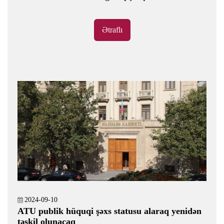
Ətraflı
2024-09-10
ATU publik hüquqi şəxs statusu alaraq yenidən
təşkil olunacaq