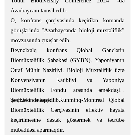
Youth Biodiversity Conference 2024" -də
Azərbaycanı təmsil edib.
O, konfrans çərçivəsində keçirilən komanda
görüşlərində "Azərbaycanda bioloji müxtəliflik"
mövzusunda çıxışlar edib.
Beynəlxalq konfrans Qlobal Gənclərin
Biomüxtəliflik Şəbəkəsi (GYBN), Yaponiyanın
Ətraf Mühit Nazirliyi, Bioloji Müxtəliflik üzrə
Konvensiyanın Katibliyi və Yaponiya
Biomüxtəliflik Fondu arasında əməkdaşlıq
çərçivəsində keçirilib.
Tədbirin məqsədi Kunminq-Montreal Qlobal
Biomüxtəliflik Çərçivəsinin effektiv həyata
keçirilməsinə dəstək göstərmək və təcrübə
mübadiləsi aparmaqdır.