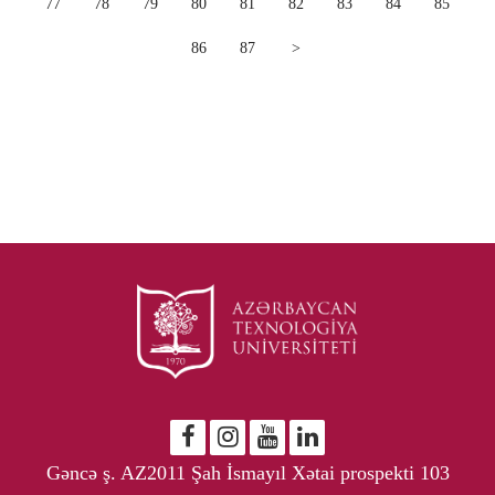
77
78
79
80
81
82
83
84
85
86
87
>
Gəncə ş. AZ2011 Şah İsmayıl Xətai prospekti 103