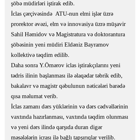
şöbə müdirləri iştirak edib.
İclas çərçivəsində ATU-nun elmi işlər üzrə
prorektor əvəzi, elm və innovasiya üzrə müşavir
Sahil Həmidov və Magistratura və doktorantura
şöbəsinin yeni müdiri Eldəniz Bayramov
kollektivə təqdim edilib.
Daha sonra Y.Ömərov iclas iştirakçılarını yeni
tədris ilinin başlanması ilə əlaqədar təbrik edib,
bakalavr və magistr qəbulunun nəticələri barədə
qısa məlumat verib.
İclas zamanı dərs yüklərinin və dərs cədvəllərinin
vaxtında hazırlanması, vaxtında təqdim olunması
və yeni dərs ilində qarşıda duran digər
məsələlərin icrası ilə bağlı tapşırıqlar verilib.