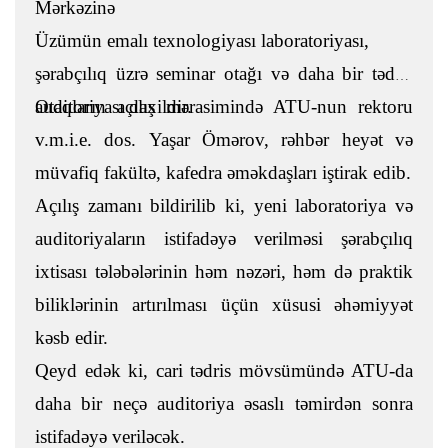
Mərkəzinə
Üzümün emalı texnologiyası laboratoriyası,
şərabçılıq üzrə seminar otağı və daha bir tədris
auditoriyası daxildir.
Otaqların açılış mərasimində ATU-nun rektoru
v.m.i.e. dos. Yaşar Ömərov, rəhbər heyət və
müvafiq fakültə, kafedra əməkdaşları iştirak edib.
Açılış zamanı bildirilib ki, yeni laboratoriya və
auditoriyaların istifadəyə verilməsi şərabçılıq
ixtisası tələbələrinin həm nəzəri, həm də praktik
biliklərinin artırılması üçün xüsusi əhəmiyyət
kəsb edir.
Qeyd edək ki, cari tədris mövsümündə ATU-da
daha bir neçə auditoriya əsaslı təmirdən sonra
istifadəyə veriləcək.