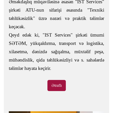
Əməkdaşlıq müqaviləsinə əsasən "IST Services"
şirkəti ATU-nun sifarişi əsasında "Texniki
təhlükəsizlik" üzrə nəzəri və praktik təlimlər
keçəcək.
Qeyd edək ki, "IST Services" şirkəti ümumi
SƏTƏM, yükqaldırma, transport və logistika,
xilasetmə, dənizdə sağqalma, müxtəlif peşə,
mühəndislik, qida təhlükəsizliyi və s. sahələrdə
təlimlər həyata keçirir.
Ətraflı