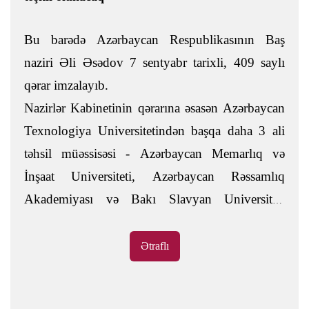
Bu barədə Azərbaycan Respublikasının Baş
naziri Əli Əsədov 7 sentyabr tarixli, 409 saylı
qərar imzalayıb.
Nazirlər Kabinetinin qərarına əsasən Azərbaycan
Texnologiya Universitetindən başqa daha 3 ali
təhsil müəssisəsi - Azərbaycan Memarlıq və
İnşaat Universiteti, Azərbaycan Rəssamlıq
Akademiyası və Bakı Slavyan Universiteti
publik hüquqi şəxsə çevrilərək yenidən təşkil
olunacaq.
Ətraflı