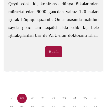
Qeyd edək ki, konfransa dünya ölkələrindən
müraciət edən 9000 gəncdən yalnız 120 nəfəri
iştirak hüququ qazanıb. Onlar arasında məhdud
sayda gənc tam təqaüd əldə edib ki, belə
iştirakçılardan biri də ATU-nun doktorantı Elnur
Arifzadə olub.
Ətraflı
<
69
70
71
72
73
74
75
76