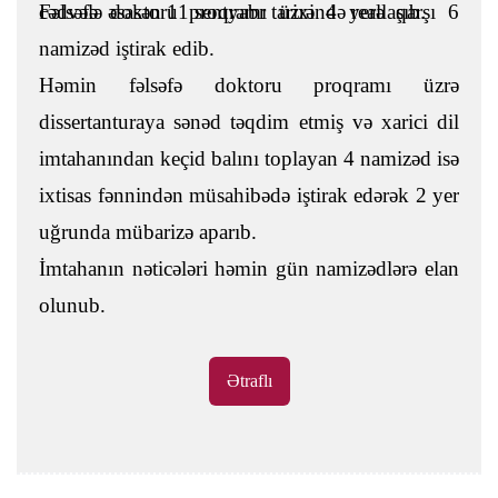
cədvələ əsasən 11 sentyabr tarixində reallaşıb.
Fəlsəfə doktoru proqramı üzrə 4 yerə qarşı 6
namizəd iştirak edib.
Həmin fəlsəfə doktoru proqramı üzrə
dissertanturaya sənəd təqdim etmiş və xarici dil
imtahanından keçid balını toplayan 4 namizəd isə
ixtisas fənnindən müsahibədə iştirak edərək 2 yer
uğrunda mübarizə aparıb.
İmtahanın nəticələri həmin gün namizədlərə elan
olunub.
Ətraflı