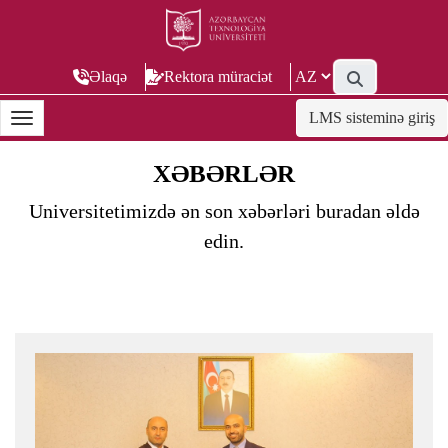
Əlaqə
Rektora müraciət
LMS sisteminə giriş
XƏBƏRLƏR
Universitetimizdə ən son xəbərləri buradan əldə
edin.