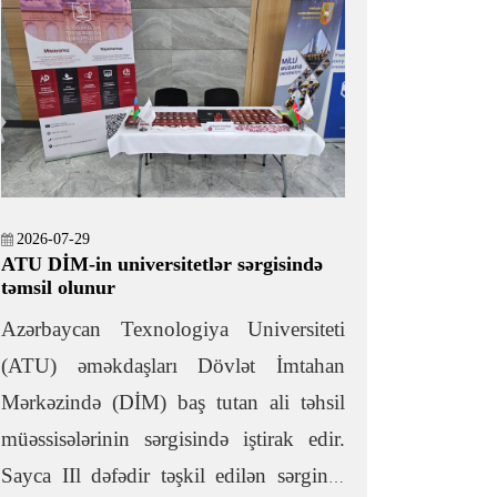
2026-07-29
ATU DİM-in universitetlər sərgisində
təmsil olunur
Azərbaycan Texnologiya Universiteti
(ATU) əməkdaşları Dövlət İmtahan
Mərkəzində (DİM) baş tutan ali təhsil
müəssisələrinin sərgisində iştirak edir.
Sayca IIl dəfədir təşkil edilən sərginin