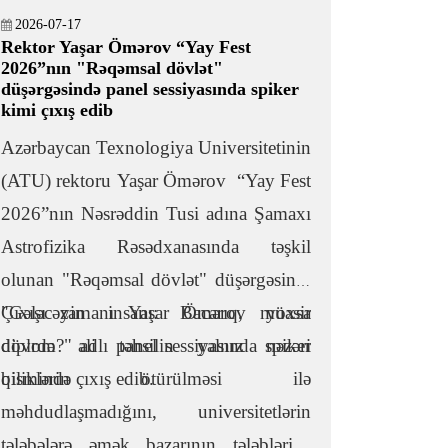
2026-07-17
Rektor Yaşar Ömərov “Yay Fest
2026”nın "Rəqəmsal dövlət"
düşərgəsində panel sessiyasında spiker
kimi çıxış edib
Azərbaycan Texnologiya Universitetinin
(ATU) rektoru Yaşar Ömərov “Yay Fest
2026”nın Nəsrəddin Tusi adına Şamaxı
Astrofizika Rəsədxanasında təşkil
olunan "Rəqəmsal dövlət" düşərgəsinin
"Gələcəyin insanı: Bacarıq, yoxsa
Çıxışı zamanı Yaşar Ömərov müasir
diplom?" adlı panel sessiyasında spiker
dövrdə ali təhsilin yalnız nəzəri
qismində çıxış edib.
biliklərin ötürülməsi ilə
məhdudlaşmadığını, universitetlərin
tələbələrə əmək bazarının tələblərinə