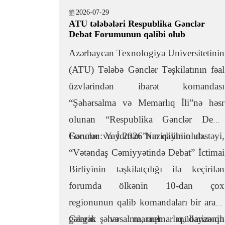
2026-07-29
ATU tələbələri Respublika Gənclər
Debat Forumunun qalibi olub
Azərbaycan Texnologiya Universitetinin
(ATU) Tələbə Gənclər Təşkilatının fəal
üzvlərindən ibarət komandası
“Şəhərsalma və Memarlıq İli”nə həsr
olunan “Respublika Gənclər Debat
Forumu: Yay 2026”nın qalibi olub.
Gənclər və İdman Nazirliyinin dəstəyi,
“Vətəndaş Cəmiyyətində Debat” İctimai
Birliyinin təşkilatçılığı ilə keçirilən
forumda ölkənin 10-dan çox
regionunun qalib komandaları bir araya
gələrək şəhərsalma, memarlıq, dayanıqlı
Gərgin və maraqlı mübarizənin