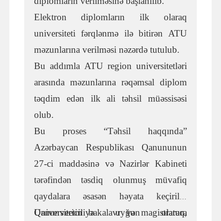
diplomların verilməsinə başlanılıb.
Elektron diplomların ilk olaraq
universiteti fərqlənmə ilə bitirən ATU
məzunlarına verilməsi nəzərdə tutulub.
Bu addımla ATU region universitetləri
arasında məzunlarına rəqəmsal diplom
təqdim edən ilk ali təhsil müəssisəsi
olub.
Bu proses “Təhsil haqqında”
Azərbaycan Respublikası Qanununun
27-ci maddəsinə və Nazirlər Kabineti
tərəfindən təsdiq olunmuş müvafiq
qaydalara əsasən həyata keçirilir.
Qanunvericiliyə uyğun olaraq,
Universitetin bakalavr və magistratura