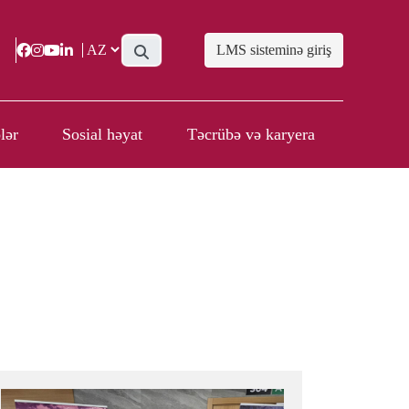
LMS sisteminə giriş
lər
Sosial həyat
Təcrübə və karyera