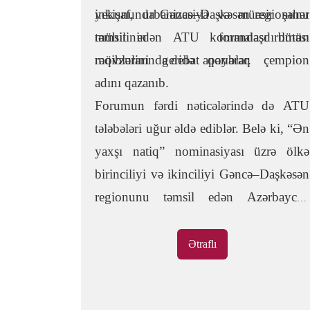
inkişaf, urbanizasiya və müasir şəhər
yekununda Gəncə–Daşkəsən regionunu
mühitinin formalaşdırılması
təmsil edən ATU komandası bütün
mövzularında debat aparıblar.
rəqiblərini geridə qoyaraq çempion
adını qazanıb.
Forumun fərdi nəticələrində də ATU
tələbələri uğur əldə ediblər. Belə ki, “Ən
yaxşı natiq” nominasiyası üzrə ölkə
birinciliyi və ikinciliyi Gəncə–Daşkəsən
regionunu təmsil edən Azərbaycan
Texnologiya Universitetinin tələbələrinə
məxsus olub.
Ətraflı