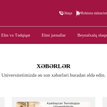
Əlaqə
Rektora müraciət
Elm və Tədqiqat
Elmi jurnallar
Beynəlxalq əlaqə
XƏBƏRLƏR
Universitetimizdə ən son xəbərləri buradan əldə edin.